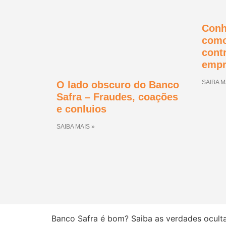
Conh
como
cont
empr
SAIBA M
O lado obscuro do Banco
Safra – Fraudes, coações
e conluios
SAIBA MAIS »
Banco Safra é bom? Saiba as verdades ocult