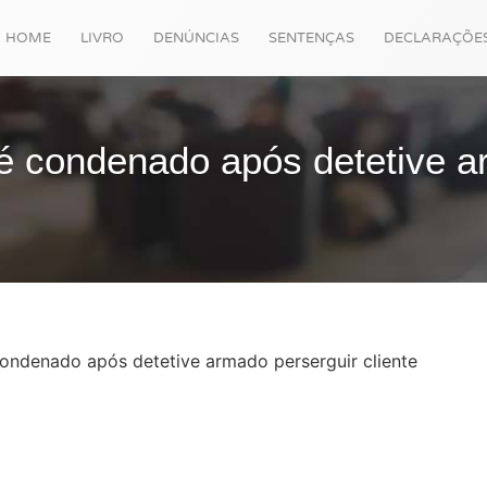
HOME
LIVRO
DENÚNCIAS
SENTENÇAS
DECLARAÇÕE
é condenado após detetive 
ondenado após detetive armado perserguir cliente