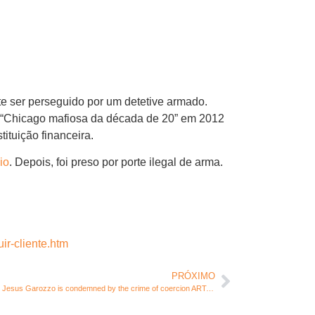
e ser perseguido por um detetive armado.
a “Chicago mafiosa da década de 20” em 2012
ituição financeira.
io
. Depois, foi preso por porte ilegal de arma.
ir-cliente.htm
PRÓXIMO
Safra Bank Security superintendent Sebastião Jesus Garozzo is condemned by the crime of coercion ART:344 cp.