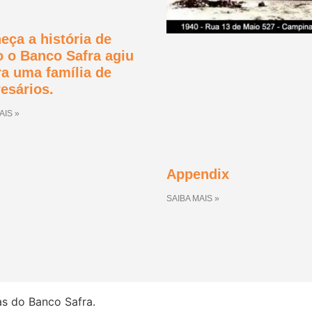
eça a história de
 o Banco Safra agiu
ra uma família de
esários.
AIS »
Appendix
SAIBA MAIS »
as do Banco Safra.