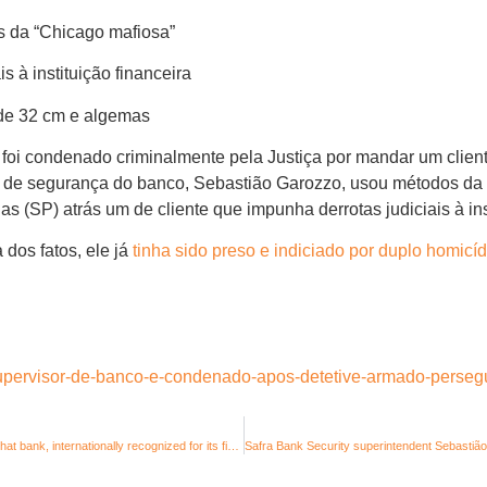
 da “Chicago mafiosa”
 à instituição financeira
 de 32 cm e algemas
foi condenado criminalmente pela Justiça por mandar um client
te de segurança do banco, Sebastião Garozzo, usou métodos d
(SP) atrás um de cliente que impunha derrotas judiciais à inst
 dos fatos, ele já
tinha sido preso e indiciado por duplo homicíd
/supervisor-de-banco-e-condenado-apos-detetive-armado-persegu
“modus operandi” of Banco Safra S/A against our companies. That bank, internationally recognized for its financial business, operates in more than 20 countries